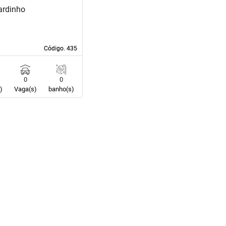
ardinho
Código. 435
Código. 435
0
0
)
Vaga(s)
banho(s)