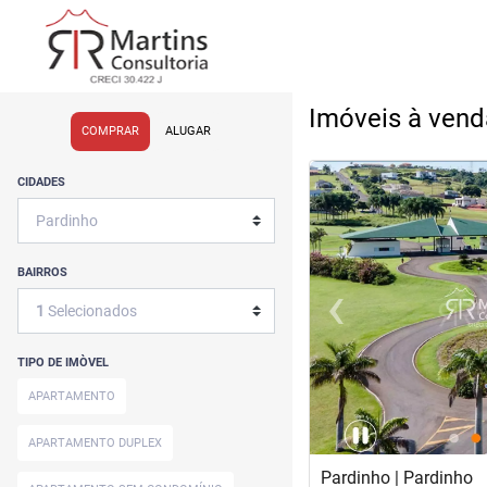
Imóveis à vend
COMPRAR
ALUGAR
<
<
<
<
CIDADES
BAIRROS
‹
1
Selecionados
Previous
TIPO DE IMÒVEL
APARTAMENTO
APARTAMENTO DUPLEX
Pardinho | Pardinho