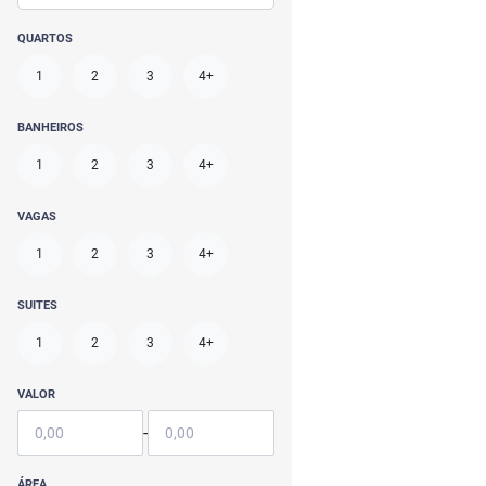
QUARTOS
1
2
3
4+
BANHEIROS
1
2
3
4+
VAGAS
1
2
3
4+
SUITES
1
2
3
4+
VALOR
-
ÁREA