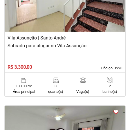
Vila Assunção | Santo André
Sobrado para alugar no Vila Assunção
R$ 3.300,00
Código. 1990
Código. 1990
133,00 m²
3
1
2
Área principal
quarto(s)
Vaga(s)
banho(s)
<
<
<
<