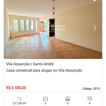
‹
›
Previous
Next
Vila Assunção | Santo André
Casa comercial para alugar no Vila Assunção
R$ 6.500,00
Código. 2013
Código. 2013
271,00 m²
3
5
4