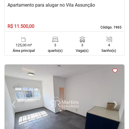
Apartamento para alugar no Vila Assunção
R$ 11.500,00
Código. 1965
Código. 1965
125,00 m²
3
3
4
Área principal
quarto(s)
Vaga(s)
banho(s)
<
<
<
<
‹
›
Previous
Next