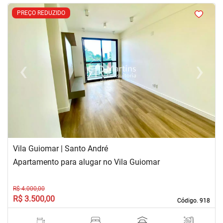
<
<
<
<
PREÇO REDUZIDO
‹
›
Previous
Next
Vila Guiomar | Santo André
Apartamento para alugar no Vila Guiomar
R$ 4.000,00
R$ 3.500,00
Código. 918
Código. 918