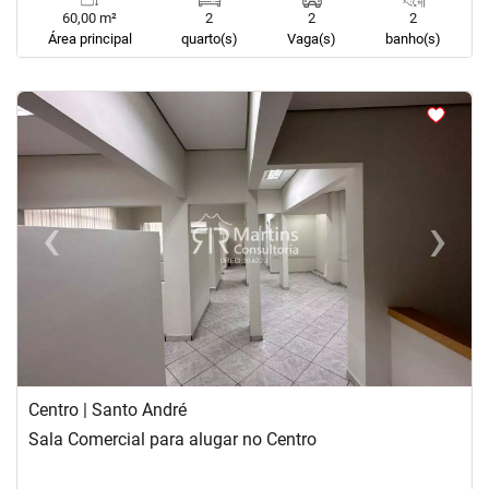
60,00 m²
2
2
2
Área principal
quarto(s)
Vaga(s)
banho(s)
<
<
<
<
‹
›
Previous
Next
Centro | Santo André
Sala Comercial para alugar no Centro