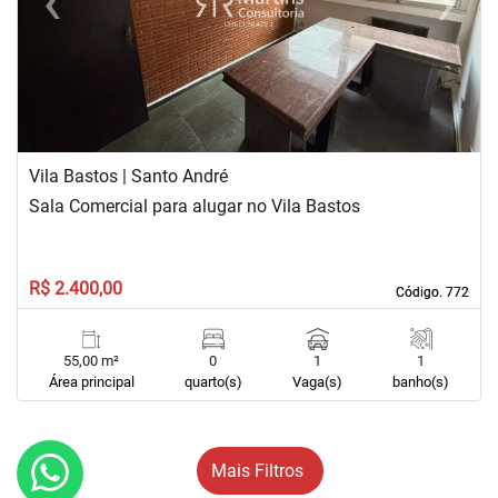
‹
›
Previous
Next
Vila Bastos | Santo André
Sala Comercial para alugar no Vila Bastos
R$ 2.400,00
Código. 772
Código. 772
55,00 m²
0
1
1
Área principal
quarto(s)
Vaga(s)
banho(s)
Mais Filtros