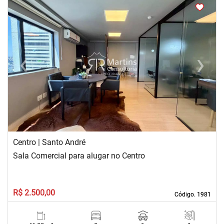
<
<
<
<
‹
›
Previous
Next
Centro | Santo André
Sala Comercial para alugar no Centro
R$ 2.500,00
Código. 1981
Código. 1981