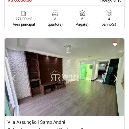
R$ 6.000,00
Código. 2012
Código. 2012
271,00 m²
3
5
4
Área principal
quarto(s)
Vaga(s)
banho(s)
<
<
<
<
‹
›
Previous
Next
Vila Assunção | Santo André