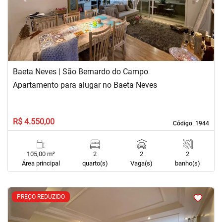
Baeta Neves | São Bernardo do Campo
Apartamento para alugar no Baeta Neves
R$ 4.550,00
Código. 1944
Código. 1944
105,00 m²
2
2
2
Área principal
quarto(s)
Vaga(s)
banho(s)
<
<
<
<
PREÇO REDUZIDO