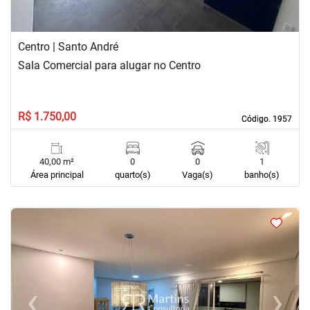
Centro | Santo André
Sala Comercial para alugar no Centro
R$ 1.750,00
Código. 1957
Código. 1957
40,00 m²
0
0
1
Área principal
quarto(s)
Vaga(s)
banho(s)
<
<
<
<
‹
›
Previous
Next