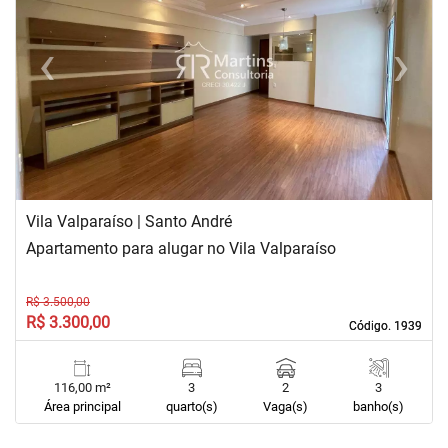
‹
›
Previous
Next
Vila Valparaíso | Santo André
Apartamento para alugar no Vila Valparaíso
R$ 3.500,00
R$ 3.300,00
Código. 1939
Código. 1939
116,00 m²
3
2
3
Área principal
quarto(s)
Vaga(s)
banho(s)