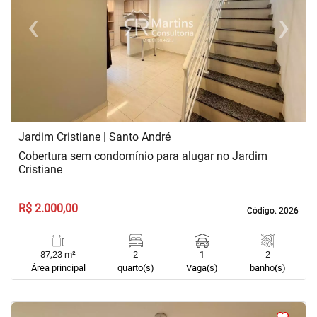
‹
›
Previous
Next
Jardim Cristiane | Santo André
Cobertura sem condomínio para alugar no Jardim
Cristiane
R$ 2.000,00
Código. 2026
Código. 2026
87,23 m²
2
1
2
Área principal
quarto(s)
Vaga(s)
banho(s)
<
<
<
<