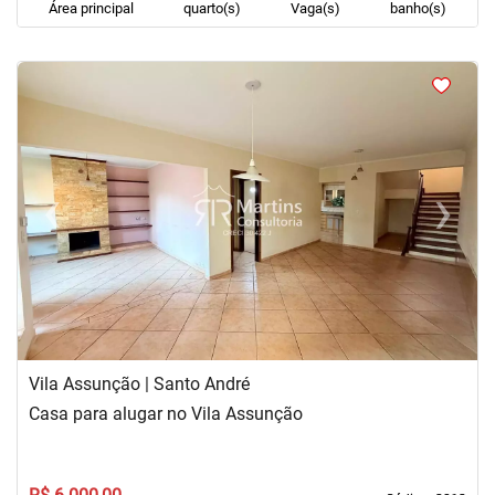
Área principal
quarto(s)
Vaga(s)
banho(s)
<
<
<
<
‹
›
Previous
Next
Vila Assunção | Santo André
Casa para alugar no Vila Assunção