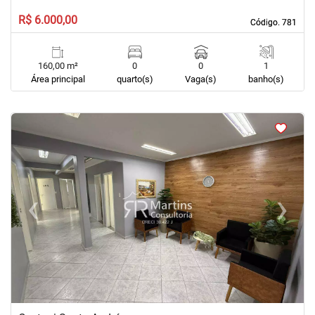
R$ 6.000,00
Código. 781
Código. 781
160,00 m²
0
0
1
Área principal
quarto(s)
Vaga(s)
banho(s)
<
<
<
<
‹
›
Previous
Next