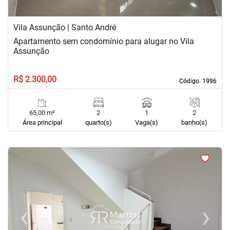
Vila Assunção | Santo André
Apartamento sem condomínio para alugar no Vila
Assunção
R$ 2.300,00
Código. 1996
Código. 1996
65,00 m²
2
1
2
Área principal
quarto(s)
Vaga(s)
banho(s)
<
<
<
<
‹
›
Previous
Next