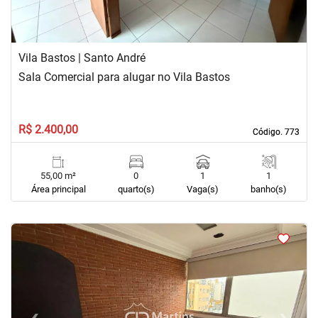
Vila Bastos | Santo André
Sala Comercial para alugar no Vila Bastos
R$ 2.400,00
Código. 773
Código. 773
55,00 m²
0
1
1
Área principal
quarto(s)
Vaga(s)
banho(s)
<
<
<
<