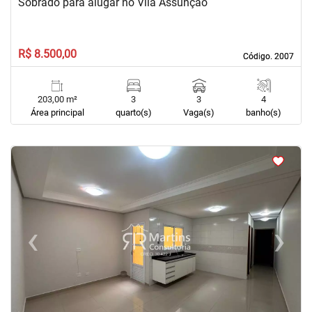
Sobrado para alugar no Vila Assunção
R$ 8.500,00
Código. 2007
Código. 2007
203,00 m²
3
3
4
Área principal
quarto(s)
Vaga(s)
banho(s)
<
<
<
<
‹
›
Previous
Next