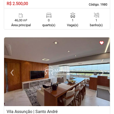
R$ 2.500,00
Código. 1980
Código. 1980
46,00 m²
0
1
1
Área principal
quarto(s)
Vaga(s)
banho(s)
<
<
<
<
‹
›
Previous
Next
Vila Assunção | Santo André