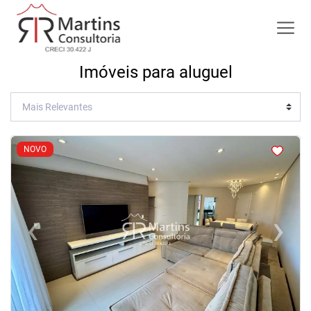
Imóveis para aluguel
<
<
<
<
NOVO
‹
›
Previous
Next