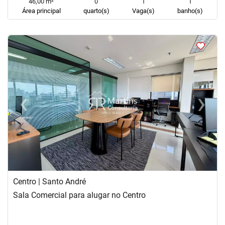
46,00 m²
0
1
1
Área principal
quarto(s)
Vaga(s)
banho(s)
<
<
<
<
‹
›
Previous
Next
Centro | Santo André
Sala Comercial para alugar no Centro