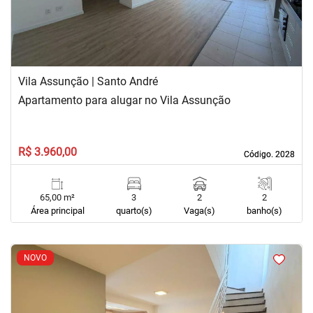
Vila Assunção | Santo André
Apartamento para alugar no Vila Assunção
R$ 3.960,00
Código. 2028
Código. 2028
65,00 m²
3
2
2
Área principal
quarto(s)
Vaga(s)
banho(s)
<
<
<
<
NOVO