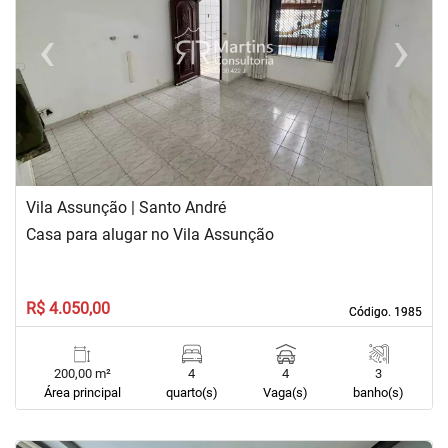
‹
›
Previous
Next
Vila Assunção | Santo André
Casa para alugar no Vila Assunção
R$ 4.050,00
Código. 1985
Código. 1985
200,00 m²
4
4
3
Área principal
quarto(s)
Vaga(s)
banho(s)