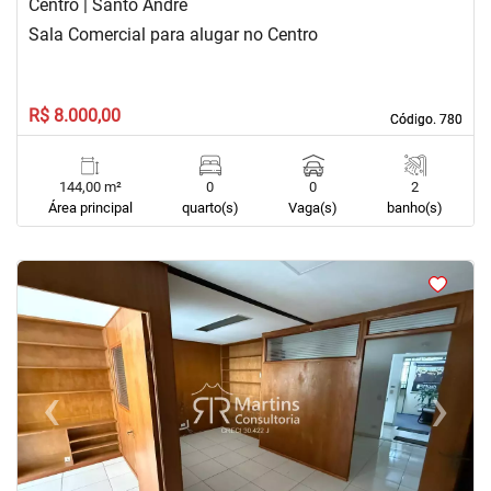
Centro | Santo André
Sala Comercial para alugar no Centro
R$ 8.000,00
Código. 780
Código. 780
144,00 m²
0
0
2
Área principal
quarto(s)
Vaga(s)
banho(s)
<
<
<
<
‹
›
Previous
Next