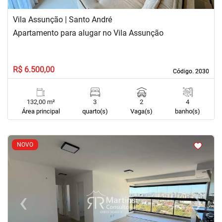
Vila Assunção | Santo André
Apartamento para alugar no Vila Assunção
R$ 6.500,00
Código. 2030
Código. 2030
132,00 m²
3
2
4
Área principal
quarto(s)
Vaga(s)
banho(s)
<
<
<
<
NOVO
‹
›
Previous
Next