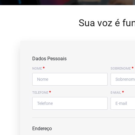
Sua voz é fu
Dados Pessoais
*
*
NOME
SOBRENOME
*
*
TELEFONE
E-MAIL
Endereço