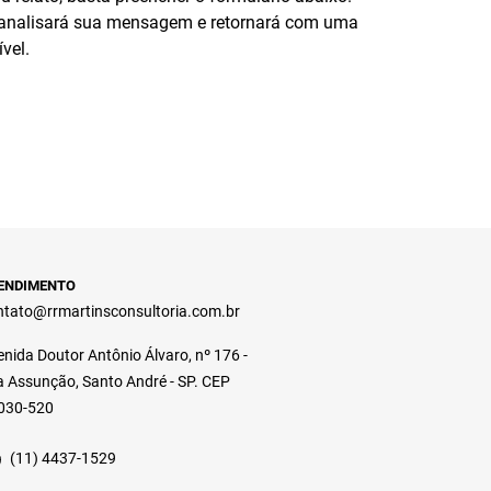
 analisará sua mensagem e retornará com uma
vel.
ENDIMENTO
ntato@rrmartinsconsultoria.com.br
nida Doutor Antônio Álvaro, nº 176 -
la Assunção, Santo André - SP. CEP
030-520
(11) 4437-1529