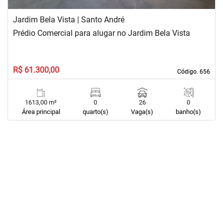
Jardim Bela Vista | Santo André
Prédio Comercial para alugar no Jardim Bela Vista
R$ 61.300,00
Código. 656
Código. 656
1613,00 m²
0
26
0
Área principal
quarto(s)
Vaga(s)
banho(s)