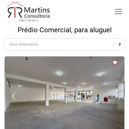
Prédio Comercial, para aluguel
<
<
<
<
‹
›
Previous
Next