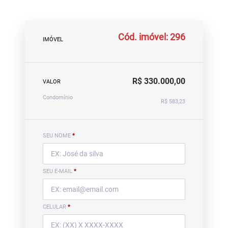
Cód. imóvel: 296
IMÓVEL
R$ 330.000,00
VALOR
Condomínio
R$ 583,23
SEU NOME
*
SEU E-MAIL
*
CELULAR
*