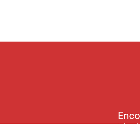
Enco
ideal
Não se pr