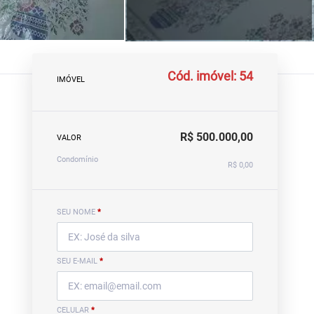
Cód. imóvel: 54
IMÓVEL
R$ 500.000,00
VALOR
Condomínio
R$ 0,00
SEU NOME
*
SEU E-MAIL
*
CELULAR
*