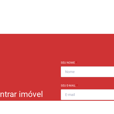
SEU NOME
*
SEU E-MAIL
*
ntrar imóvel
?
SEU TELEFONE
*
eocupe. Deixe seu email e